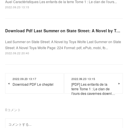
Auel Caractéristiques Les enfants de la terre Tome 1 : Le clan de l'ours...
2022.09.23 13:15
Download Pdf Last Summer on State Street: A Novel by Toya Wolfe
Last Summer on State Street: A Novel by Toya Wolfe Last Summer on State
Street: A Novel Toya Wolfe Page: 224 Format: pdf, ePub, mobi, fb...
2022.09.22 20:40
2022.09.23 13:17
2022.09.23 13:15
Download PDF Le cheptel
[PDF] Les enfants de la
terre Tome 1 : Le clan de
l'ours des cavernes downl…
0
コメント