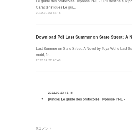
Le guide des protocoles Hypnose PNL - Outil destiné aux pr
Caractéristiques Le gui...
2022.09.23 13:16
Download Pdf Last Summer on State Street: A 
Last Summer on State Street: A Novel by Toya Wolfe Last S
mobi, fb...
2022.09.22 20:40
2022.09.23 13:16
[Kindle] Le guide des protocoles Hypnose PNL -
0
コメント