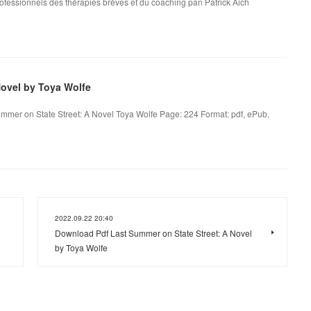
ofessionnels des thérapies brèves et du coaching pan Patrick Aich
Novel by Toya Wolfe
ummer on State Street: A Novel Toya Wolfe Page: 224 Format: pdf, ePub,
2022.09.22 20:40
Download Pdf Last Summer on State Street: A Novel
by Toya Wolfe